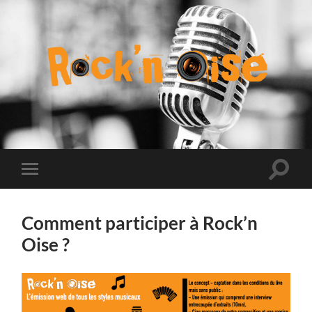
Rock
n
Oise
Toggle
Toggle
search
mobile
field
menu
Comment participer à Rock’n
Oise ?