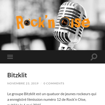
Rock
n
Oise
Toggle
Toggle
search
mobile
field
menu
Bitzklit
NOVEMBRE 23, 2019
/
0 COMMENTS
Le groupe Bitzklit est un quatuor de jeunes rockeurs qui
a enregistré l’émission numéro 12 de Rock’n Oise,
publiée le 6 mai 2015.