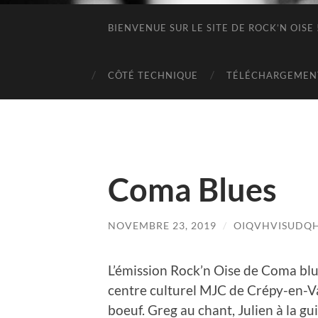
BIENVENUE SUR LE SITE DE ROCK’N OISE 
CÔTÉ TECHNIQUE
TÉLÉCHARGEMEN
Coma Blues
NOVEMBRE 23, 2019
/
OIQVHVISUDQ
L’émission Rock’n Oise de Coma blue
centre culturel MJC de Crépy-en-Valo
boeuf. Greg au chant, Julien à la gui