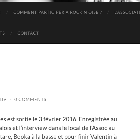
!
COMMENT PARTICIPER À ROCK’N OISE ?
L’ASSOCIAT
TS
CONTACT
HJV
/
0 COMMENTS
s est sortie le 3 février 2016. Enregistrée au
is et l’interview dans le local de l’Assoc au
tare, Booka à la basse et pour finir Valentin à