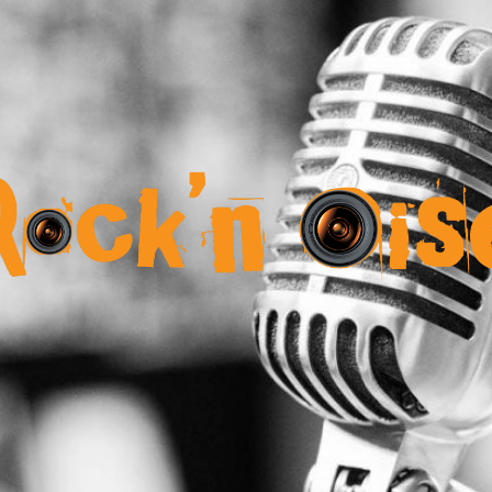
Rock
n
Oise