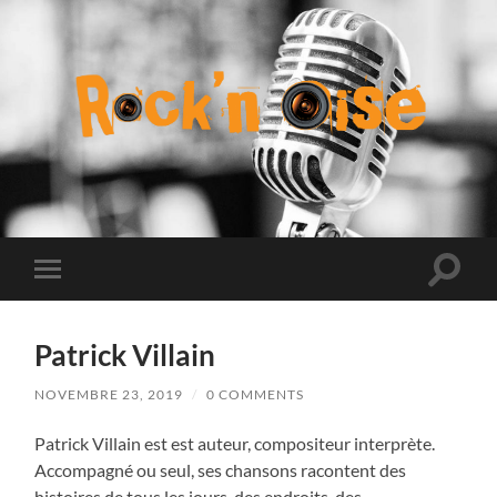
Rock
n
Oise
Toggle
Toggle
search
mobile
field
menu
Patrick Villain
NOVEMBRE 23, 2019
/
0 COMMENTS
Patrick Villain est est auteur, compositeur interprète.
Accompagné ou seul, ses chansons racontent des
histoires de tous les jours, des endroits, des